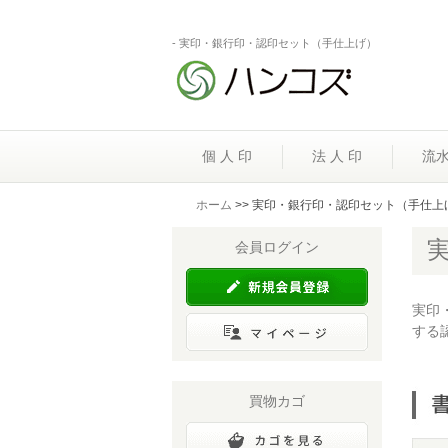
- 実印・銀行印・認印セット（手仕上げ）
個 人 印
法 人 印
流
ホーム
>> 実印・銀行印・認印セット（手仕上
会員ログイン
実印
する
買物カゴ