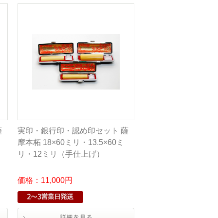
薩
実印・銀行印・認め印セット 薩
摩本柘 18×60ミリ・13.5×60ミ
リ・12ミリ（手仕上げ）
価格：11,000円