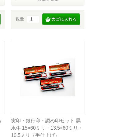
数量
黒
実印・銀行印・認め印セット 黒
水牛 15×60ミリ・13.5×60ミリ・
10.5ミリ（手仕上げ）