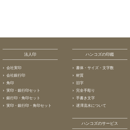
法人印
ハンコズの印鑑
会社実印
書体・サイズ・文字数
会社銀行印
材質
角印
旧字
実印・銀行印セット
完全手彫り
銀行印・角印セット
手書き文字
実印・銀行印・角印セット
遅澤流水について
ハンコズのサービス