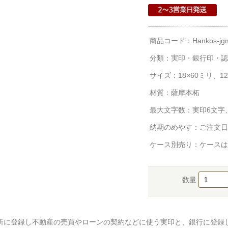
商品コード：Hankos-jgm
分類：
実印・銀行印・認
サイズ：18×60ミリ、12
材質：薩摩本柘
最大文字数：実印6文字
納期のめやす：ご注文日
ケース別売り：ケースは
数量
所に登録し不動産の売買やローンの契約などに使う実印と、銀行に登録