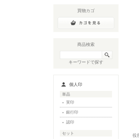
買物カゴ
商品検索
キーワードで探す
個人印
単品
実印
銀行印
認印
セット
役