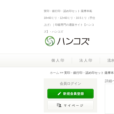
実印・銀行印・認め印セット 薩摩本柘
18×60ミリ・12×60ミリ・10.5ミリ（手仕
上げ）｜印鑑専門の通販サイト【ハンコ
ズ】 - ハンコズ
個 人 印
法 人 印
流
ホーム
>> 実印・銀行印・認め印セット 薩摩本柘
詳細
会員ログイン