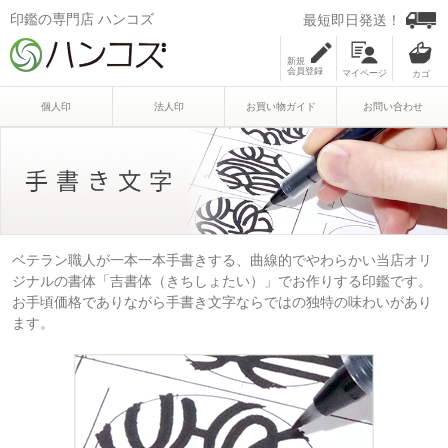
印鑑の専門店 ハンコズ
最短即日発送！
新規
会員登録
マイページ
個人印
法人印
お買い物ガイド
お問い合わせ
ベテラン職人が一本一本手書きする、曲線的でやわらかい当店オリ
ジナルの書体「吉書体（きちしょたい）」でお作りする印鑑です。
お手頃価格でありながら手書き文字ならではの独特の味わいがあり
ます。