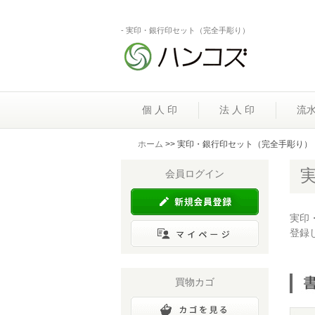
- 実印・銀行印セット（完全手彫り）
個 人 印
法 人 印
流
ホーム
>> 実印・銀行印セット（完全手彫り）
会員ログイン
実印
登録
買物カゴ