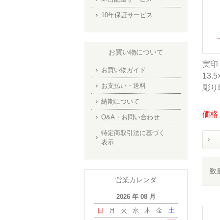
10年保証サービス
お買い物について
実印
お買い物ガイド
13.
お支払い・送料
彫り
納期について
価格：
Q&A・お問い合わせ
特定商取引法に基づく
表示
数
営業カレンダ
2026 年 08 月
日
月
火
水
木
金
土