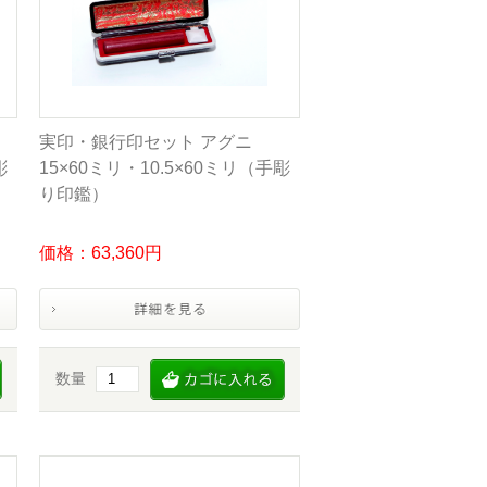
実印・銀行印セット アグニ
彫
15×60ミリ・10.5×60ミリ（手彫
り印鑑）
価格：63,360円
数量