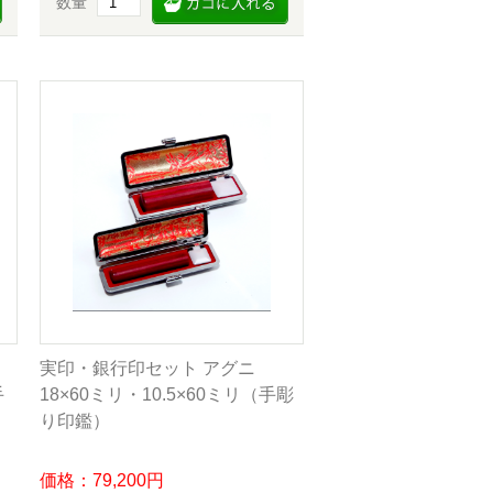
数量
実印・銀行印セット アグニ
手
18×60ミリ・10.5×60ミリ（手彫
り印鑑）
価格：79,200円