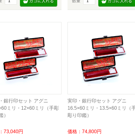
量
数量
・銀行印セット アグニ
実印・銀行印セット アグニ
5×60ミリ・12×60ミリ（手彫
16.5×60ミリ・13.5×60ミリ（
鑑）
彫り印鑑）
73,040円
価格：74,800円