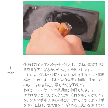
仕上げ刀で文字と枠を仕上げます。流水の真骨頂であ
8
る流麗な刀さばきがいかんなく発揮されます。
仕上げ
これにより流水の特長ともいえる生き生きとした躍動
感が生まれます。流水が全身全霊で印鑑に”生命（い
のち）”を吹き込む、最も大切な工程です。
わずかコンマ数ミリの微調整が何日も続きます。
仕上げ彫りといえば文字だけに注目が集まりがちです
が、流水の手彫り印鑑の枠は欠けにくくなるよう土手
を厚く仕上げ、耐久性をより高める工夫がなされてい