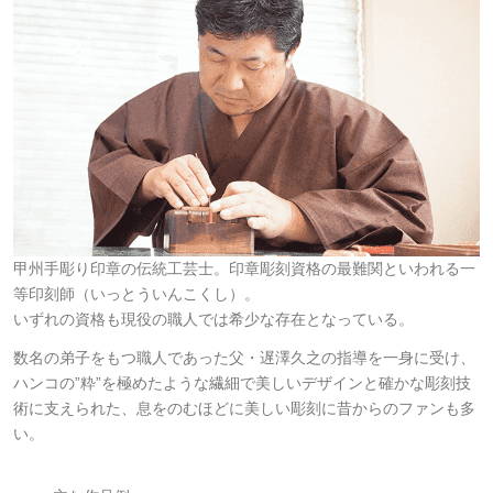
甲州手彫り印章の伝統工芸士。印章彫刻資格の最難関といわれる一
等印刻師（いっとういんこくし）。
いずれの資格も現役の職人では希少な存在となっている。
数名の弟子をもつ職人であった父・遅澤久之の指導を一身に受け、
ハンコの”粋”を極めたような繊細で美しいデザインと確かな彫刻技
術に支えられた、息をのむほどに美しい彫刻に昔からのファンも多
い。