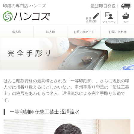
印鑑の専門店 ハンコズ
最短即日発送！
新規
会員登録
マイページ
個人印
法人印
お買い物ガイド
お問い合わせ
はんこ彫刻資格の最高峰とされる「一等印刻師」、さらに現役の職
人では指折り数えるほどしかいない、甲州手彫り印章の「伝統工芸
士」の称号をあわせもつ名人、遅澤流水による完全手彫り印鑑で
す。
一等印刻師 伝統工芸士 遅澤流水