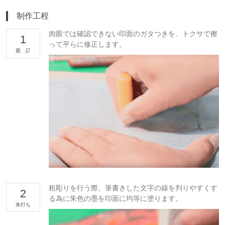
制作工程
肉眼では確認できない印面のガタつきを、トクサで擦
1
って平らに修正します。
面 訂
粗彫りを行う際、筆書きした文字の線を判りやすくす
2
る為に朱色の墨を印面に均等に塗ります。
朱打ち