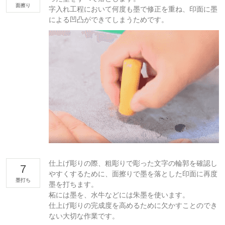
面擦り
字入れ工程において何度も墨で修正を重ね、印面に墨
による凹凸ができてしまうためです。
仕上げ彫りの際、粗彫りで彫った文字の輪郭を確認し
7
やすくするために、面擦りで墨を落とした印面に再度
墨打ち
墨を打ちます。
柘には墨を、水牛などには朱墨を使います。
仕上げ彫りの完成度を高めるために欠かすことのでき
ない大切な作業です。