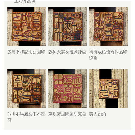
主な作品例
広島平和記念公園印
阪神大震災復興計画
祝御成婚優秀作品印
譜集
瓜田不納履梨下不整
東欧諸国問題研究会
奏人如踊
冠