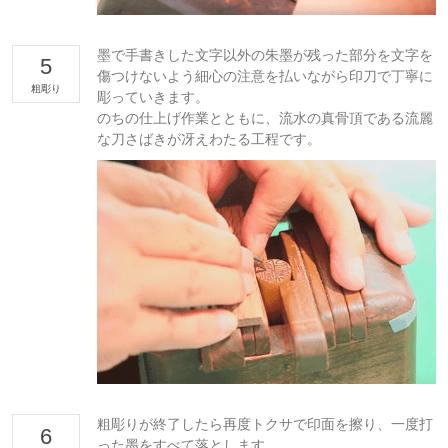
墨で手書きした文字以外の朱墨が残った部分を文字を
5
傷つけないよう細心の注意を払いながら印刀で丁寧に
粗彫り
彫っていきます。
のちの仕上げ作業とともに、流水の真骨頂である流麗
な刀さばきが冴えわたる工程です。
粗彫りが終了したら再度トクサで印面を擦り、一度打
6
った墨をすべて落とします。