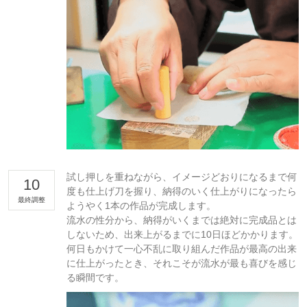
試し押しを重ねながら、イメージどおりになるまで何
10
度も仕上げ刀を握り、納得のいく仕上がりになったら
最終調整
ようやく1本の作品が完成します。
流水の性分から、納得がいくまでは絶対に完成品とは
しないため、出来上がるまでに10日ほどかかります。
何日もかけて一心不乱に取り組んだ作品が最高の出来
に仕上がったとき、それこそが流水が最も喜びを感じ
る瞬間です。