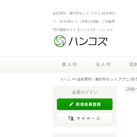
会社実印・銀行印セット アグニ 16.5×60ミ
リ・16.5×60ミリ（手彫り印鑑）｜印鑑専
門の通販サイト【ハンコズ】 - ハンコズ
個 人 印
法 人 印
流
ホーム
>> 会社実印・銀行印セット アグニ 16.
詳細
会員ログイン