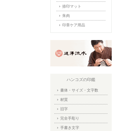
捺印マット
朱肉
印章ケア用品
ハンコズの印鑑
書体・サイズ・文字数
材質
旧字
完全手彫り
手書き文字