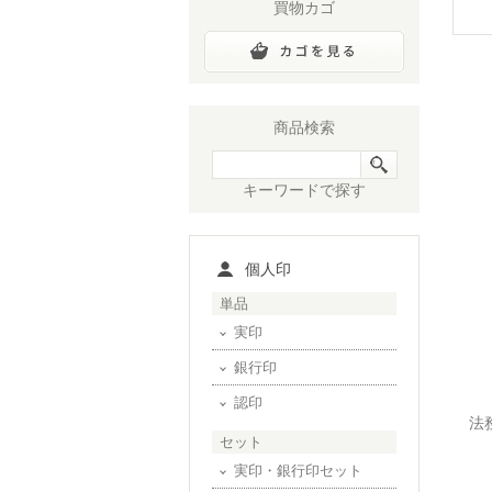
買物カゴ
商品検索
キーワードで探す
個人印
単品
実印
銀行印
認印
法
セット
実印・銀行印セット