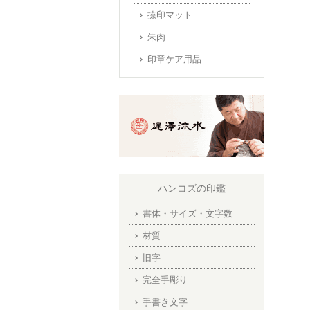
捺印マット
朱肉
印章ケア用品
ハンコズの印鑑
書体・サイズ・文字数
材質
旧字
完全手彫り
手書き文字