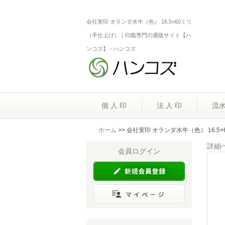
会社実印 オランダ水牛（色） 16.5×60ミリ
（手仕上げ）｜印鑑専門の通販サイト【ハ
ンコズ】 - ハンコズ
個 人 印
法 人 印
流
ホーム
>> 会社実印 オランダ水牛（色） 16.5
詳細
会員ログイン