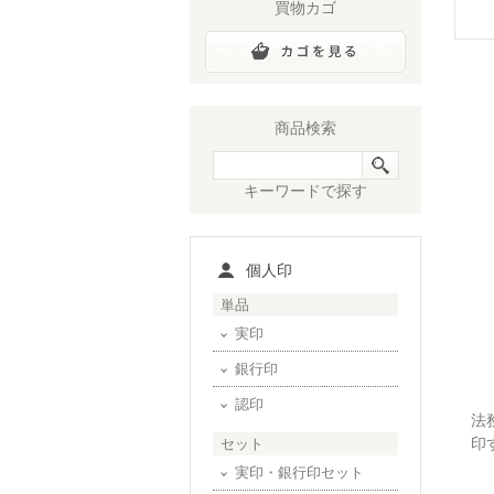
買物カゴ
商品検索
キーワードで探す
個人印
単品
実印
銀行印
認印
法
印
セット
実印・銀行印セット