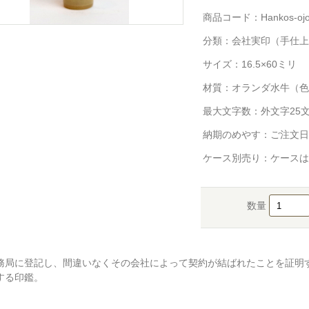
商品コード：Hankos-ojo
分類：
会社実印（手仕上
サイズ：16.5×60ミリ
材質：オランダ水牛（色
最大文字数：外文字25
納期のめやす：ご注文日
ケース別売り：ケースは
数量
務局に登記し、間違いなくその会社によって契約が結ばれたことを証明
する印鑑。