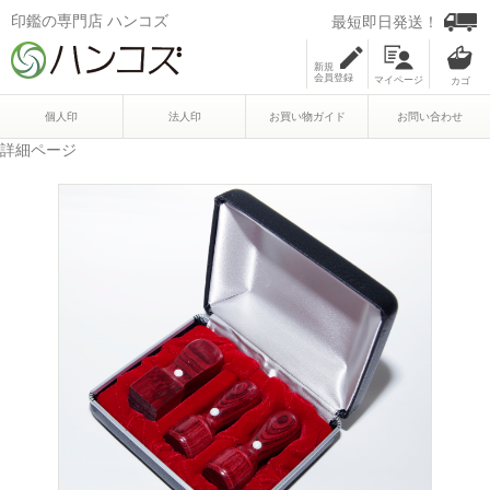
印鑑の専門店 ハンコズ
最短即日発送！
新規
会員登録
マイページ
個人印
法人印
お買い物ガイド
お問い合わせ
詳細ページ