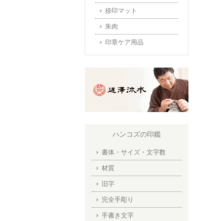
捺印マット
朱肉
印章ケア用品
ハンコズの印鑑
書体・サイズ・文字数
材質
旧字
完全手彫り
手書き文字