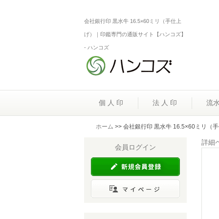
会社銀行印 黒水牛 16.5×60ミリ（手仕上
げ）｜印鑑専門の通販サイト【ハンコズ】
- ハンコズ
個 人 印
法 人 印
流
ホーム
>> 会社銀行印 黒水牛 16.5×60ミリ
詳細
会員ログイン