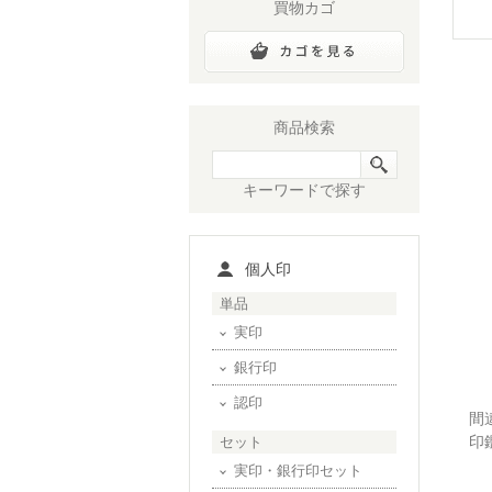
買物カゴ
商品検索
キーワードで探す
個人印
単品
実印
銀行印
認印
間
印
セット
実印・銀行印セット