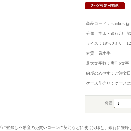
商品コード：Hankos-jgm
分類：
実印・銀行印・認
サイズ：18×60ミリ、12
材質：黒水牛
最大文字数：実印6文字
納期のめやす：ご注文日
ケース別売り：ケースは
数量
所に登録し不動産の売買やローンの契約などに使う実印と、銀行に登録