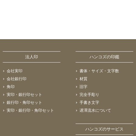
法人印
ハンコズの印鑑
会社実印
書体・サイズ・文字数
会社銀行印
材質
角印
旧字
実印・銀行印セット
完全手彫り
銀行印・角印セット
手書き文字
実印・銀行印・角印セット
遅澤流水について
ハンコズのサービス