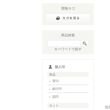
買物カゴ
商品検索
キーワードで探す
個人印
単品
実印
銀行印
認印
セット
役