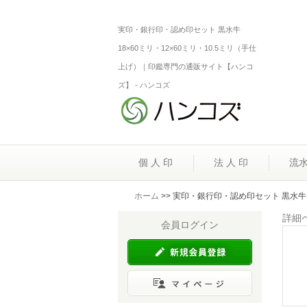
実印・銀行印・認め印セット 黒水牛
18×60ミリ・12×60ミリ・10.5ミリ（手仕
上げ）｜印鑑専門の通販サイト【ハンコ
ズ】 - ハンコズ
個 人 印
法 人 印
流
ホーム
>> 実印・銀行印・認め印セット 黒水牛 1
詳細
会員ログイン