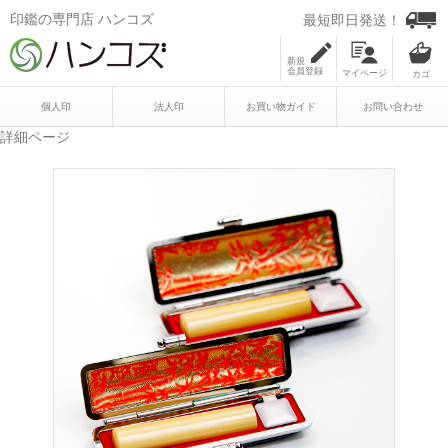
印鑑の専門店 ハンコズ
最短即日発送！
新規
会員登録
マイページ
個人印
法人印
お買い物ガイド
お問い合わせ
詳細ページ