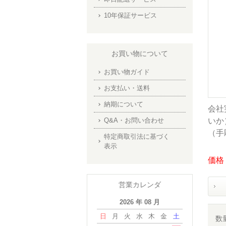
10年保証サービス
お買い物について
お買い物ガイド
お支払い・送料
納期について
会社
Q&A・お問い合わせ
いか）
（手
特定商取引法に基づく
表示
価格：
営業カレンダ
2026 年 08 月
日
月
火
水
木
金
土
数