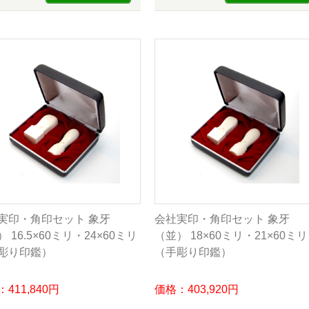
実印・角印セット 象牙
会社実印・角印セット 象牙
 16.5×60ミリ・24×60ミリ
（並） 18×60ミリ・21×60ミリ
彫り印鑑）
（手彫り印鑑）
411,840円
価格：403,920円