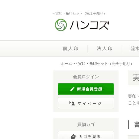
- 実印・角印セット（完全手彫り）
個 人 印
法 人 印
流
ホーム
>> 実印・角印セット（完全手彫り）
会員ログイン
実印
こと
買物カゴ