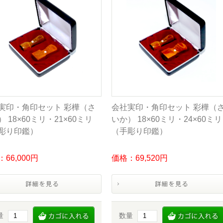
実印・角印セット 彩樺（さ
会社実印・角印セット 彩樺（
 18×60ミリ・21×60ミリ
いか） 18×60ミリ・24×60ミリ
彫り印鑑）
（手彫り印鑑）
66,000円
価格：69,520円
量
数量