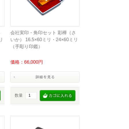
さ
会社実印・角印セット 彩樺（さ
リ
いか） 16.5×60ミリ・24×60ミリ
（手彫り印鑑）
価格：66,000円
数量