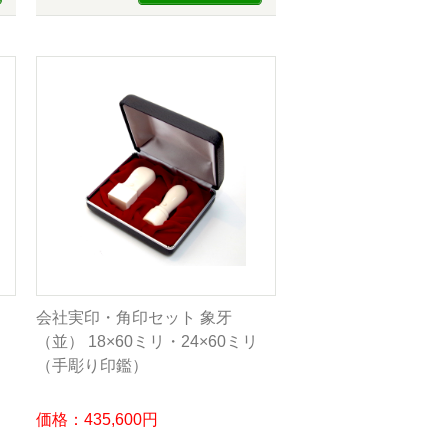
会社実印・角印セット 象牙
（並） 18×60ミリ・24×60ミリ
（手彫り印鑑）
価格：435,600円