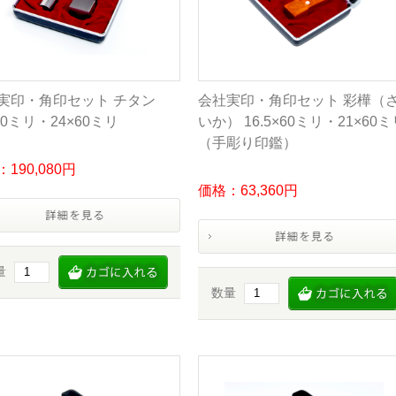
実印・角印セット チタン
会社実印・角印セット 彩樺（
60ミリ・24×60ミリ
いか） 16.5×60ミリ・21×60ミ
（手彫り印鑑）
190,080円
価格：63,360円
量
数量