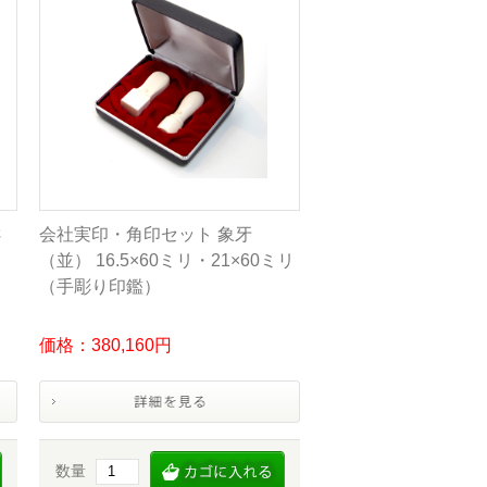
さ
会社実印・角印セット 象牙
（並） 16.5×60ミリ・21×60ミリ
（手彫り印鑑）
価格：380,160円
数量