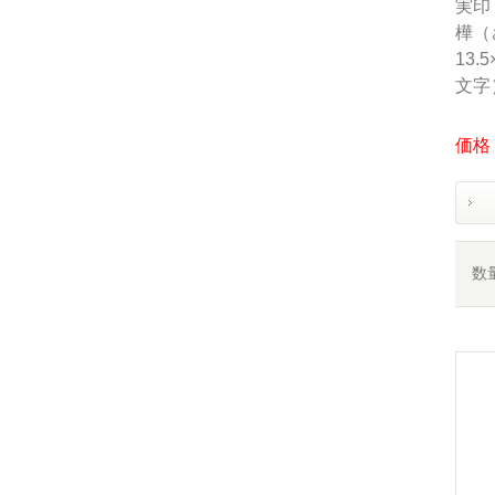
実印
樺（
13.
文字
価格：
数