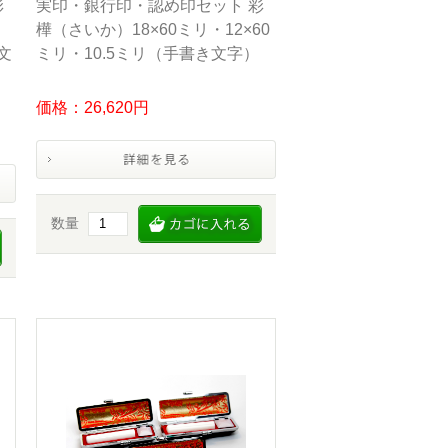
彩
実印・銀行印・認め印セット 彩
樺（さいか）18×60ミリ・12×60
文
ミリ・10.5ミリ（手書き文字）
価格：26,620円
数量