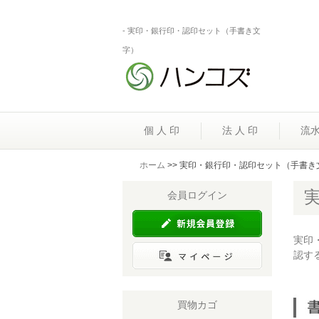
- 実印・銀行印・認印セット（手書き文
字）
個 人 印
法 人 印
流
ホーム
>> 実印・銀行印・認印セット（手書き
会員ログイン
実印
認す
買物カゴ