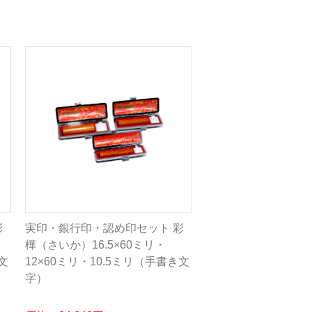
彩
実印・銀行印・認め印セット 彩
樺（さいか）16.5×60ミリ・
文
12×60ミリ・10.5ミリ（手書き文
字）