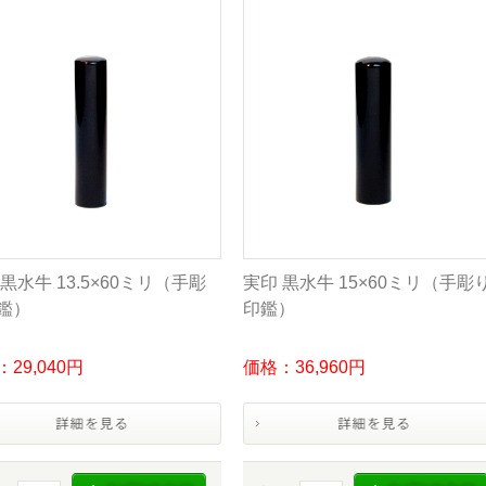
黒水牛 13.5×60ミリ（手彫
実印 黒水牛 15×60ミリ（手彫
鑑）
印鑑）
29,040円
価格：36,960円