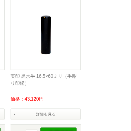
り
実印 黒水牛 16.5×60ミリ（手彫
り印鑑）
価格：43,120円