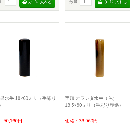
量
数量
 黒水牛 18×60ミリ（手彫り
実印 オランダ水牛（色）
）
13.5×60ミリ（手彫り印鑑）
50,160円
価格：36,960円