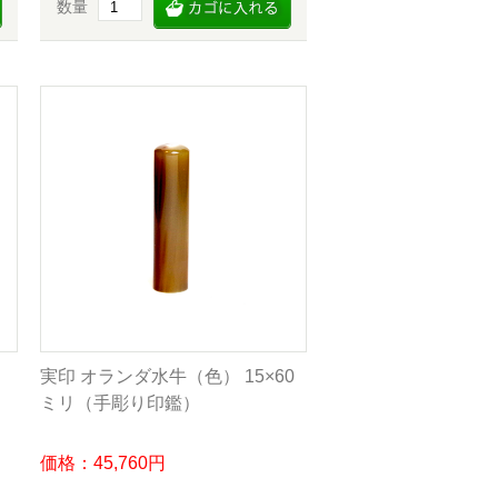
数量
実印 オランダ水牛（色） 15×60
ミリ（手彫り印鑑）
価格：45,760円