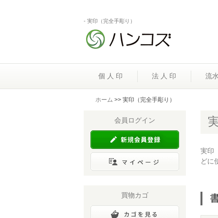
- 実印（完全手彫り）
個 人 印
法 人 印
流
ホーム
>> 実印（完全手彫り）
会員ログイン
実印
どに
買物カゴ