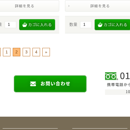
量
数量
1
2
3
4
»