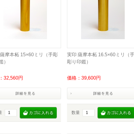
 薩摩本柘 15×60ミリ（手彫
実印 薩摩本柘 16.5×60ミリ（
鑑）
彫り印鑑）
32,560円
価格：39,600円
量
数量