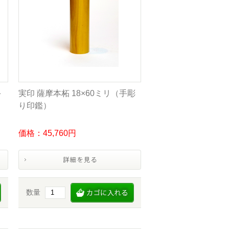
手
実印 薩摩本柘 18×60ミリ（手彫
り印鑑）
価格：45,760円
数量