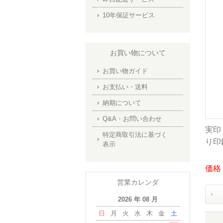
10年保証サービス
お買い物について
お買い物ガイド
お支払い・送料
納期について
Q&A・お問い合わせ
実印 
特定商取引法に基づく
り印
表示
価格：
営業カレンダ
2026 年 08 月
日
月
火
水
木
金
土